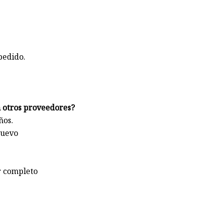
pedido.
n otros proveedores?
ños.
nuevo
r completo