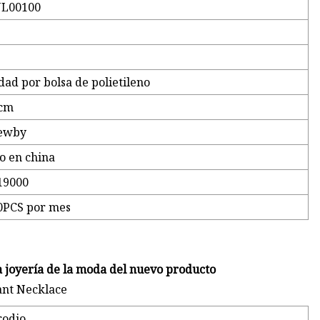
L00100
m
dad por bolsa de polietileno
cm
ewby
o en china
19000
0PCS por mes
la joyería de la moda del nuevo producto
rodio