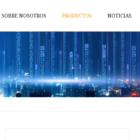
SOBRE NOSOTROS
PRODUCTOS
NOTICIAS
Anillo
Punción
Pendientes
Pulsera
Collar
Cadena del cuerpo
Anillo de aleación
Pulsera de aleación
Collar de aleación