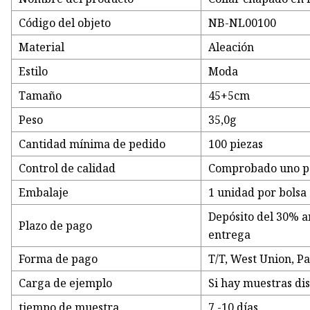
Código del objeto
NB-NL00100
Material
Aleación
Estilo
Moda
Tamaño
45+5cm
Peso
35,0g
Cantidad mínima de pedido
100 piezas
Control de calidad
Comprobado uno po
Embalaje
1 unidad por bolsa
Depósito del 30% an
Plazo de pago
entrega
Forma de pago
T/T, West Union, Pa
Carga de ejemplo
Si hay muestras dis
tiempo de muestra
7 -10 días