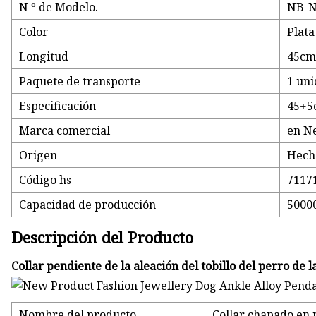
N º de Modelo.
NB-N
Color
Plata
Longitud
45c
Paquete de transporte
1 uni
Especificación
45+5
Marca comercial
en N
Origen
Hech
Código hs
7117
Capacidad de producción
5000
Descripción del Producto
Collar pendiente de la aleación del tobillo del perro de 
Nombre del producto
Collar chapado en 