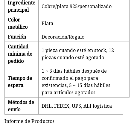
Ingrediente
Cobre/plata 925/personalizado
principal
Color
Plata
metálico
Función
Decoración/Regalo
Cantidad
1 pieza cuando esté en stock, 12
mínima de
piezas cuando esté agotado
pedido
1 ~ 3 días hábiles después de
Tiempo de
confirmado el pago para
espera
existencias, 5 ~ 15 días hábiles
para artículos agotados
Métodos de
DHL, FEDEX, UPS, ALI logística
envío
Informe de Productos