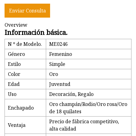
Enviar Consulta
Overview
Información básica.
N º de Modelo.
ME0246
Género
Femenino
Estilo
Simple
Color
Oro
Edad
Juventud
Uso
Decoración, Regalo
Oro champán/Rodio/Oro rosa/Oro
Enchapado
de 18 quilates
Precio de fábrica competitivo,
Ventaja
alta calidad