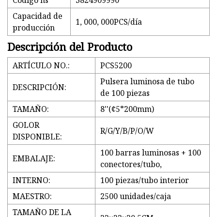
Código hs
3824909990
Capacidad de
1, 000, 000PCS/día
producción
Descripción del Producto
ARTÍCULO NO.:
PCS5200
Pulsera luminosa de tubo
DESCRIPCIÓN:
de 100 piezas
TAMAÑO:
8''(¢5*200mm)
GOLOR
R/G/Y/B/P/O/W
DISPONIBLE:
100 barras luminosas + 100
EMBALAJE:
conectores/tubo,
INTERNO:
100 piezas/tubo interior
MAESTRO:
2500 unidades/caja
TAMAÑO DE LA