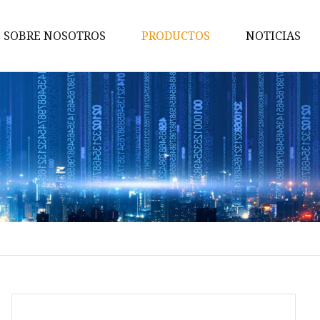
SOBRE NOSOTROS
PRODUCTOS
NOTICIAS
Anillo
Punción
Pendientes
Pulsera
Collar
Cadena del cuerpo
Anillo de aleación
Pulsera de aleación
Collar de aleación