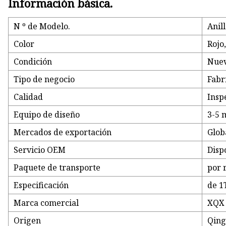
Información básica.
N º de Modelo.
Anil
Color
Rojo
Condición
Nue
Tipo de negocio
Fabr
Calidad
Insp
Equipo de diseño
3-5 
Mercados de exportación
Glob
Servicio OEM
Disp
Paquete de transporte
por r
Especificación
de 1
Marca comercial
XQX
Origen
Qing