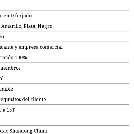
lo en D forjado
, Amarillo, Plata, Negro
vo
icante y empresa comercial
ección 100%
miembros
al
onible
equisitos del cliente
T a 15T
dao Shandong China