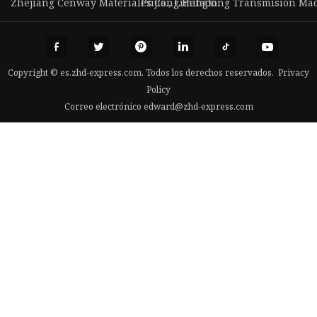
Zhejiang Cenway Materiales Co., Limitado
Pujiang Hengxing Transmisión Mach
Copyright © es.zhd-express.com, Todos los derechos reservados.
Privacy
Policy
Correo electrónico
edward@zhd-express.com