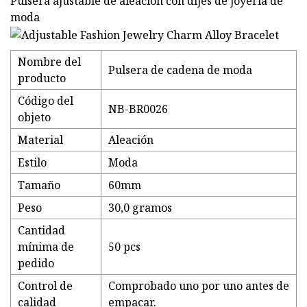
Pulsera ajustable de aleación con dijes de joyería de
moda
Nombre del
Pulsera de cadena de moda
producto
Código del
NB-BR0026
objeto
Material
Aleación
Estilo
Moda
Tamaño
60mm
Peso
30,0 gramos
Cantidad
mínima de
50 pcs
pedido
Control de
Comprobado uno por uno antes de
calidad
empacar.