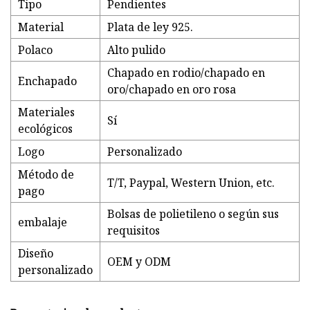
Tipo
Pendientes
Material
Plata de ley 925.
Polaco
Alto pulido
Chapado en rodio/chapado en
Enchapado
oro/chapado en oro rosa
Materiales
Sí
ecológicos
Logo
Personalizado
Método de
T/T, Paypal, Western Union, etc.
pago
Bolsas de polietileno o según sus
embalaje
requisitos
Diseño
OEM y ODM
personalizado