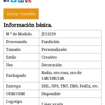
Enviar Consulta
Información básica.
N º de Modelo.
JE53239
Procesando
Fundición
Tamaño
Personalizado
Estilo
Creativo
Uso
Decoración
Rodio, oro rosa, oro de
Enchapado
14K/18K/24K
Entrega
DHL, UPS, TNT, EMS, FedEx, etc.
OEM/ODM
Disponible
Logotipo
Láser gratis