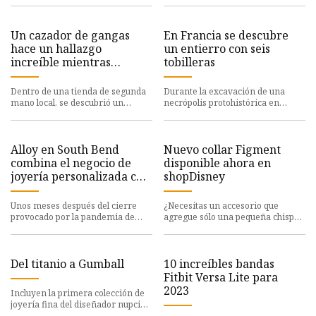
cronometradores oficiales de los
este tipo de artefactos arq
Juegos
Un cazador de gangas
En Francia se descubre
hace un hallazgo
un entierro con seis
increíble mientras
tobilleras
escanea la sección de
bisutería de su tienda de
Dentro de una tienda de segunda
Durante la excavación de una
segunda mano local: "Vale
mano local, se descubrió un
necrópolis protohistórica en
la pena comprobarlo"
valioso collar de perlas y oro de 14
Aubagne, sureste de Francia, se
quilates disfrazado de
descubrió un individuo adorna
Alloy en South Bend
Nuevo collar Figment
combina el negocio de
disponible ahora en
joyería personalizada con
shopDisney
una galería de arte
Unos meses después del cierre
¿Necesitas un accesorio que
provocado por la pandemia de
agregue sólo una pequeña chispa
coronavirus, Laurel Karnecki dio
a tu guardarropa? No busques
un salto necesario. Karnec
más, este nuevo collar Figmen
Del titanio a Gumball
10 increíbles bandas
Fitbit Versa Lite para
2023
Incluyen la primera colección de
joyería fina del diseñador nupcial
Verragio. Publicado en La nueva