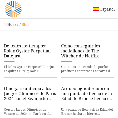
Español
Hogar
/
Blog
De todos los tiempos:
Cómo conseguir los
Rolex Oyster Perpetual
medallones de The
Datejust
Witcher de Netflix
El Rolex Oyster Perpetual Datejust
Ganamos una comisión por los
es quizás el reloj Rolex
productos comprados a través de
arquetípico: elegante pero
algunos enlaces de este artículo.
discreto, icónico tanto por su di
Sólo necesitarás lanzar
Omega se anticipa a los
Arqueólogos descubren
Juegos Olímpicos de París
una punta de flecha de la
2024 con el Seamaster
Edad de Bronce hecha de
Diver 300M especial
'metal alienígena'
Con los Juegos Olímpicos de
Una punta de flecha de la Edad del
Verano de 2024 en París en el
Bronce hecha de hierro
horizonte, Omega, los
meteorítico es un raro ejemplo de