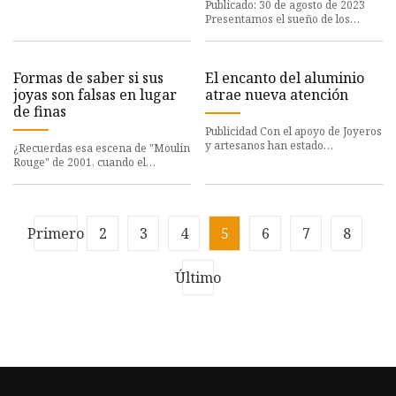
Publicado: 30 de agosto de 2023
colección Aura Tit
Presentamos el sueño de los
entusiastas del fitness: 10
increíbles pulseras Fitbit Versa
Formas de saber si sus
El encanto del aluminio
joyas son falsas en lugar
atrae nueva atención
de finas
Publicidad Con el apoyo de Joyeros
y artesanos han estado
¿Recuerdas esa escena de "Moulin
experimentando con el metal,
Rouge" de 2001, cuando el
atraídos por su apariencia inusu
diamante que llevaba el personaje
de Nicole Kidman, Satine,
Primero
2
3
4
5
6
7
8
Último