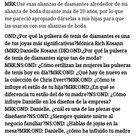
MRK:
Usé esas alianzas de diamantes alrededor de mi
alianza de boda durante más de 20 años, por lo que
me pareció apropiado dárselas a mis hijas para que
las usaran con sus alianzas de boda.
OND:
¿Por qué la pulsera de tenis de diamantes es una
de tus joyas más significativas?
Mónica Rich Kosann
(MRK):
Danielle Kosann (DK):
OND:
¿Por qué la pulsera
de tenis de diamantes sigue tan de moda?
MRK:
NS:
OND: ¿Cómo estilizan las mujeres las pulseras
de tenis hoy en día?
MRK:
OND: ¿Qué hay de nuevo en
la colección de Chris Evert?
MRK:
OND: ¿Cómo te
influye el estilo de tu hija?
MRK:
OND:
¿En qué se
diferencia tu estilo del de tu madre?
NS:
OND: ¿Cómo
influye Danielle en los diseños de la empresa?
MRK:
OND: Danielle, ¿cuál es una de las piezas que
diseñaste?
NS:
OND: ¿Siempre quisiste unirte al
negocio familiar?
NS:
OND: ¿Hablas de joyas en la
mesa?
MRK:
OND: Danielle, ¿cómo ha influido tu madre