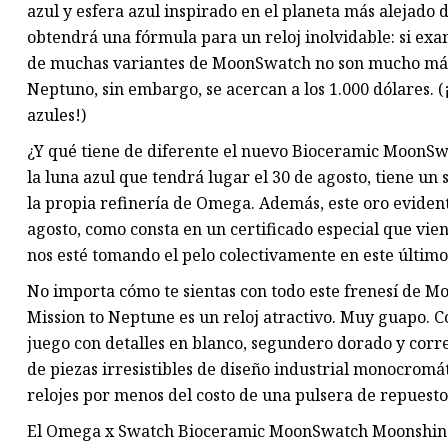
azul y esfera azul inspirado en el planeta más alejado d
obtendrá una fórmula para un reloj inolvidable: si ex
de muchas variantes de MoonSwatch no son mucho más qu
Neptuno, sin embargo, se acercan a los 1.000 dólares. 
azules!)
¿Y qué tiene de diferente el nuevo Bioceramic MoonS
la luna azul que tendrá lugar el 30 de agosto, tiene 
la propia refinería de Omega. Además, este oro evident
agosto, como consta en un certificado especial que vi
nos esté tomando el pelo colectivamente en este último
No importa cómo te sientas con todo este frenesí de M
Mission to Neptune es un reloj atractivo. Muy guapo. C
juego con detalles en blanco, segundero dorado y correa
de piezas irresistibles de diseño industrial monocrom
relojes por menos del costo de una pulsera de repuest
El Omega x Swatch Bioceramic MoonSwatch Moonshine G