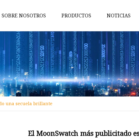
SOBRE NOSOTROS
PRODUCTOS
NOTICIAS
Anillo
Punción
Pendientes
Pulsera
Collar
Cadena del cuerpo
o una secuela brillante
Anillo de aleación
Pulsera de aleación
Collar de aleación
El MoonSwatch más publicitado es