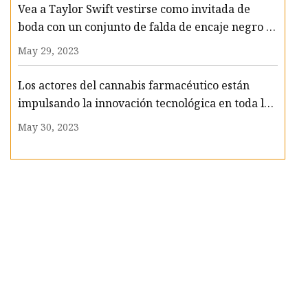
Vea a Taylor Swift vestirse como invitada de
boda con un conjunto de falda de encaje negro y
cadena para el cuerpo
May 29, 2023
Los actores del cannabis farmacéutico están
impulsando la innovación tecnológica en toda la
cadena de valor
May 30, 2023