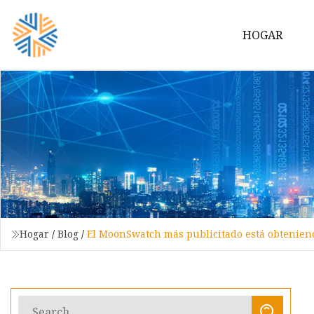
HOGAR
Hogar
/
Blog
/
El MoonSwatch más publicitado está obteniend