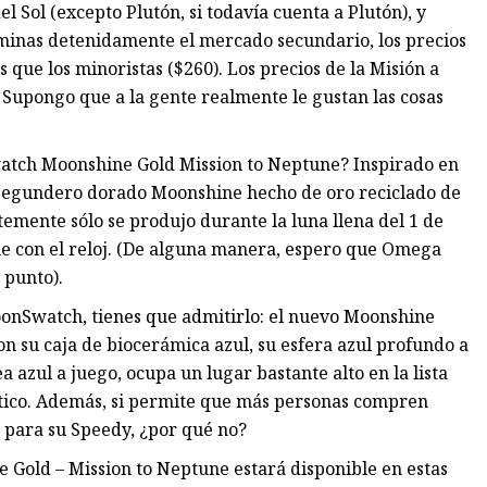
el Sol (excepto Plutón, si todavía cuenta a Plutón), y
aminas detenidamente el mercado secundario, los precios
e los minoristas ($260). Los precios de la Misión a
(¡Supongo que a la gente realmente le gustan las cosas
watch Moonshine Gold Mission to Neptune? Inspirado en
un segundero dorado Moonshine hecho de oro reciclado de
emente sólo se produjo durante la luna llena del 1 de
ene con el reloj. (De alguna manera, espero que Omega
 punto).
oonSwatch, tienes que admitirlo: el nuevo Moonshine
on su caja de biocerámica azul, su esfera azul profundo a
 azul a juego, ocupa un lugar bastante alto en la lista
ático. Además, si permite que más personas compren
o para su Speedy, ¿por qué no?
old – Mission to Neptune estará disponible en estas