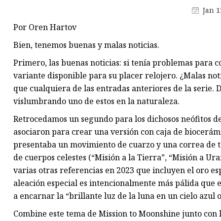
Pendientes de aleación
Jan 1
Cadena de pierna de aleación
Por Oren Hartov
Pendientes de plastico
Bien, tenemos buenas y malas noticias.
Primero, las buenas noticias: si tenía problemas para
variante disponible para su placer relojero. ¿Malas no
que cualquiera de las entradas anteriores de la serie. 
vislumbrando uno de estos en la naturaleza.
Retrocedamos un segundo para los dichosos neófitos d
asociaron para crear una versión con caja de biocerám
presentaba un movimiento de cuarzo y una correa de t
de cuerpos celestes (“Misión a la Tierra”, “Misión a Uran
varias otras referencias en 2023 que incluyen el oro e
aleación especial es intencionalmente más pálida que el
a encarnar la “brillante luz de la luna en un cielo azul 
Combine este tema de Mission to Moonshine junto con 